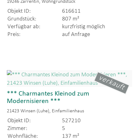
19246 Zarrentin, Wohngrundstück
Objekt ID:
616611
Grundstück:
807 m²
Verfügbar ab:
kurzfristig möglich
Preis:
auf Anfrage
verkauft
*** Charmantes Kleinod zum
Modernisieren ***
21423 Winsen (Luhe), Einfamilienhaus
Objekt ID:
527210
Zimmer:
5
Wohnfläche:
137 m²