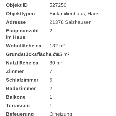
Objekt ID
527250
Objekttypen
Einfamilienhaus, Haus
Adresse
21376 Salzhausen
Etagenanzahl
2
im Haus
Wohnfläche ca.
182 m²
Grund­stücks­fläche ca.
1.735 m²
Nutzfläche ca.
80 m²
Zimmer
7
Schlafzimmer
5
Badezimmer
2
Balkone
1
Terrassen
1
Befeuerung
Ölheizung