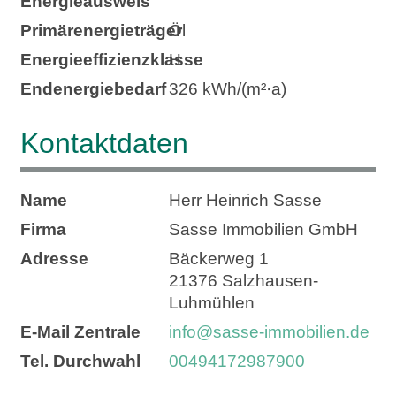
Energieausweis
Primärenergieträger
Öl
Energie­effizienz­klasse
H
Endenergie­bedarf
326 kWh/(m²·a)
Kontaktdaten
Name
Herr Heinrich Sasse
Firma
Sasse Immobilien GmbH
Adresse
Bäckerweg 1
21376
Salzhausen-
Luhmühlen
E-Mail Zentrale
info@sasse-immobilien.de
Tel. Durchwahl
00494172987900