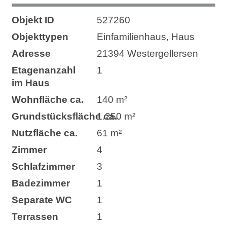
Objekt ID
527260
Objekttypen
Einfamilienhaus, Haus
Adresse
21394 Westergellersen
Etagenanzahl
1
im Haus
Wohnfläche ca.
140 m²
Grund­stücks­fläche ca.
1.250 m²
Nutzfläche ca.
61 m²
Zimmer
4
Schlafzimmer
3
Badezimmer
1
Separate WC
1
Terrassen
1