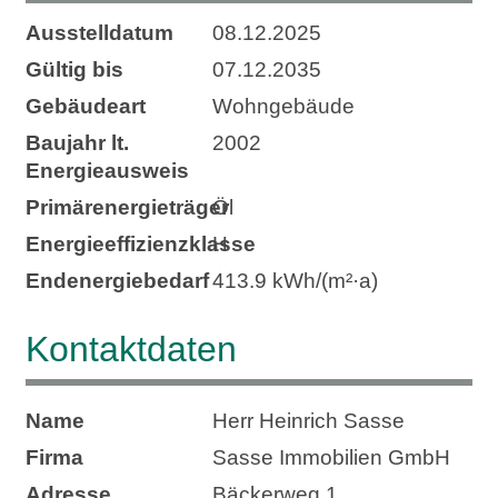
Ausstelldatum
08.12.2025
Gültig bis
07.12.2035
Gebäudeart
Wohngebäude
Baujahr lt.
2002
Energieausweis
Primärenergieträger
Öl
Energie­effizienz­klasse
H
Endenergie­bedarf
413.9 kWh/(m²·a)
Kontaktdaten
Name
Herr Heinrich Sasse
Firma
Sasse Immobilien GmbH
Adresse
Bäckerweg 1