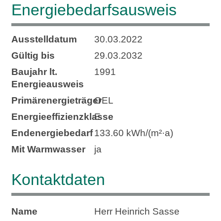
Energie­bedarfs­ausweis
Ausstelldatum
30.03.2022
Gültig bis
29.03.2032
Baujahr lt.
1991
Energieausweis
Primärenergieträger
OEL
Energie­effizienz­klasse
E
Endenergie­bedarf
133.60 kWh/(m²·a)
Mit Warmwasser
ja
Kontaktdaten
Name
Herr Heinrich Sasse