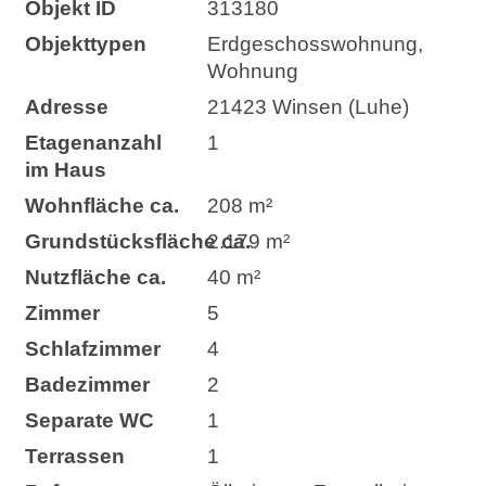
Objekt ID
313180
Objekttypen
Erdgeschosswohnung,
Wohnung
Adresse
21423 Winsen (Luhe)
Etagenanzahl
1
im Haus
Wohnfläche ca.
208 m²
Grund­stücks­fläche ca.
2.179 m²
Nutzfläche ca.
40 m²
Zimmer
5
Schlafzimmer
4
Badezimmer
2
Separate WC
1
Terrassen
1