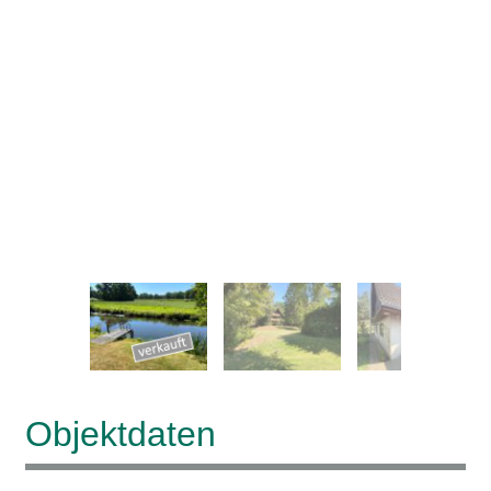
–
/
38
Objektdaten