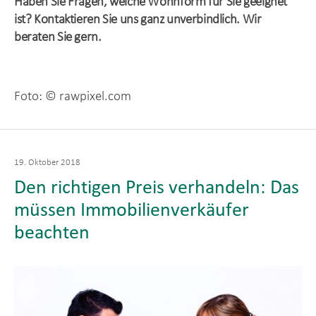
Haben Sie Fragen, welche Wohnform für Sie geeignet
ist? Kontaktieren Sie uns ganz unverbindlich. Wir
beraten Sie gern.
Foto: © rawpixel.com
Veröffentlicht
19. Oktober 2018
am
Den richtigen Preis verhandeln: Das
müssen Immobilienverkäufer
beachten