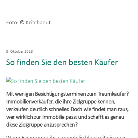
Foto: © Kritchanut
Veröffentlicht
5. Oktober 2018
am
So finden Sie den besten Käufer
Mit wenigen Besichtigungsterminen zum Traumkäufer?
Immobilienverkäufer, die ihre Zielgruppe kennen,
verkaufen deutlich schneller. Doch wie findet man raus,
wer wirklich zur Immobilie passt und schafft es genau
diese Zielgruppe anzusprechen?
Wenn Eigentümer ihre Immobilie blind mit ein paar